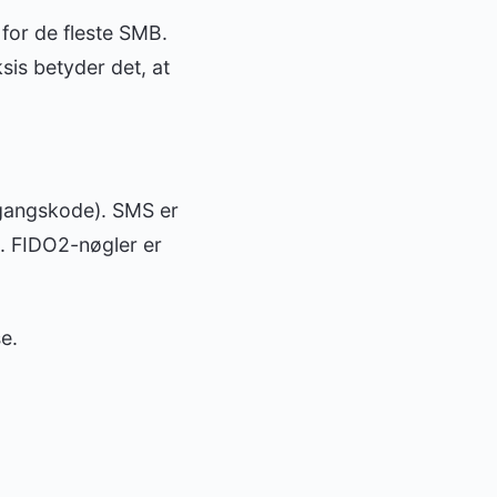
 for de fleste SMB.
sis betyder det, at
engangskode). SMS er
. FIDO2-nøgler er
e.