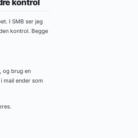
re kontrol
øet. I SMB ser jeg
 uden kontrol. Begge
, og brug en
g i mail ender som
æres.