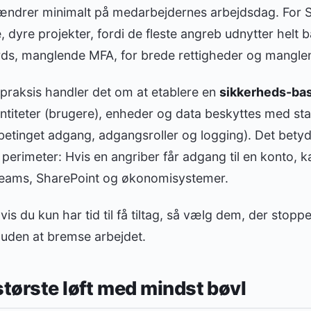
ændrer minimalt på medarbejdernes arbejdsdag. For S
 dyre projekter, fordi de fleste angreb udnytter helt 
s, manglende MFA, for brede rettigheder og manglen
 I praksis handler det om at etablere en
sikkerheds-bas
entiteter (brugere), enheder og data beskyttes med st
 betinget adgang, adgangsroller og logging). Det betyd
e perimeter: Hvis en angriber får adgang til en konto,
, Teams, SharePoint og økonomisystemer.
is du kun har tid til få tiltag, så vælg dem, der stopp
 uden at bremse arbejdet.
største løft med mindst bøvl