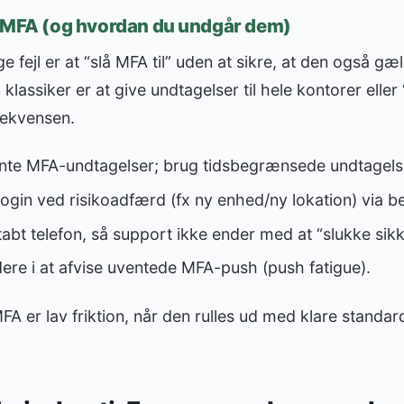
d MFA (og hvordan du undgår dem)
 fejl er at “slå MFA til” uden at sikre, at den også gæl
klassiker er at give undtagelser til hele kontorer eller
sekvensen.
te MFA-undtagelser; brug tidsbegrænsede undtagels
gin ved risikoadfærd (fx ny enhed/ny lokation) via b
tabt telefon, så support ikke ender med at “slukke sik
re i at afvise uventede MFA-push (push fatigue).
A er lav friktion, når den rulles ud med klare standar