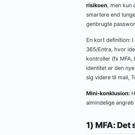
risikoen
, men kun 
smartere end tunge,
genbrugte password
En kort definition:
365/Entra, hvor id
kontroller (fx MFA,
identitet er den ny
sig videre til mail
Mini-konklusion:
Hv
almindelige angreb
1) MFA: Det 