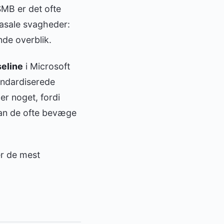
MB er det ofte
basale svagheder:
de overblik.
eline
i Microsoft
andardiserede
er noget, fordi
 kan de ofte bevæge
er de mest