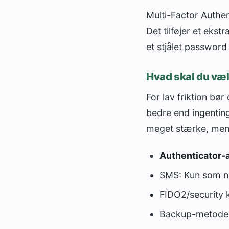
Multi-Factor Authen
Det tilføjer et eks
et stjålet password 
Hvad skal du væl
For lav friktion bø
bedre end ingentin
meget stærke, men
Authenticator-
SMS: Kun som nø
FIDO2/security k
Backup-metode: S