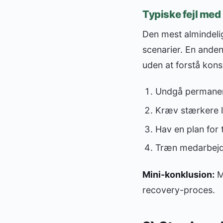
Typiske fejl me
Den mest almindelige
scenarier. En anden 
uden at forstå kon
Undgå permanen
Kræv stærkere lo
Hav en plan for 
Træn medarbejde
Mini-konklusion:
MF
recovery-proces.