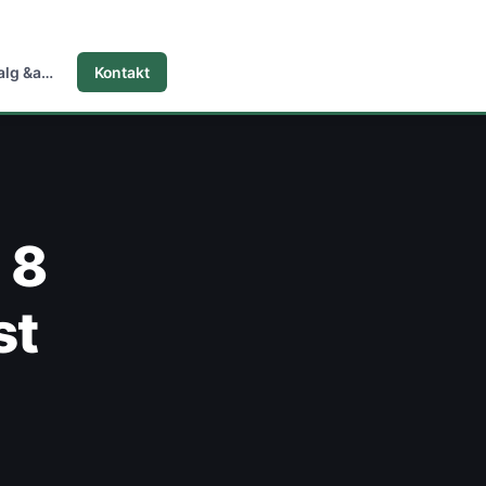
Marketing, Salg &amp…
Kontakt
 8
st