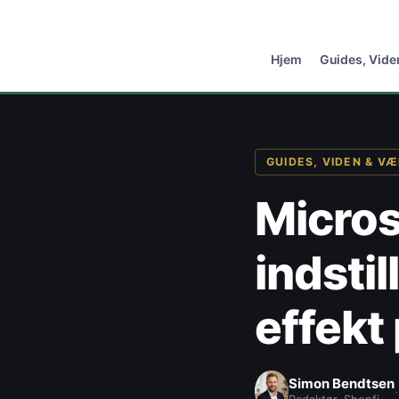
Hjem
Guides, Vide
GUIDES, VIDEN & V
Micros
indstil
effekt 
Simon Bendtsen
·