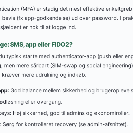
tication (MFA) er stadig det mest effektive enkeltgreb
tra bevis (fx app-godkendelse) ud over password. I prak
sjældent er nok til at logge ind.
ge: SMS, app eller FIDO2?
r du typisk starte med authenticator-app (push eller 
g, men mere sårbart (SIM-swap og social engineering)
 kræver mere udrulning og indkøb.
app
: God balance mellem sikkerhed og brugeroplevels
dløsning eller overgang.
eys: Høj sikkerhed, god til admins og økonomiroller.
ørg for kontrolleret recovery (se admin-afsnittet).