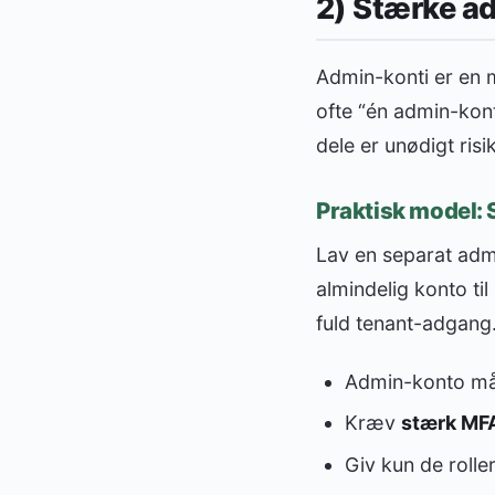
2) Stærke ad
Admin-konti er en m
ofte “én admin-konto
dele er unødigt risi
Praktisk model: 
Lav en separat admi
almindelig konto ti
fuld tenant-adgang
Admin-konto må 
Kræv
stærk MF
Giv kun de rolle