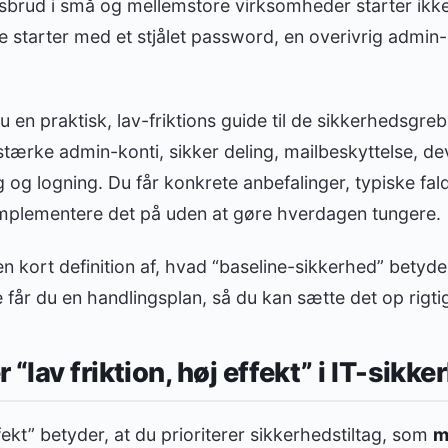
dsbrud i små og mellemstore virksomheder starter ikk
 starter med et stjålet password, en overivrig admin-ko
du en praktisk, lav-friktions guide til de sikkerhedsgreb
stærke admin-konti, sikker deling, mailbeskyttelse, de
 og logning. Du får konkrete anbefalinger, typiske fa
 implementere det på uden at gøre hverdagen tungere.
 en kort definition af, hvad “baseline-sikkerhed” betyde
 får du en handlingsplan, så du kan sætte det op rigti
“lav friktion, høj effekt” i IT-sikk
ffekt” betyder, at du prioriterer sikkerhedstiltag, som
m