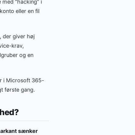
e med “hacking” i
nto eller en fil
, der giver høj
vice-krav,
ldgruber og en
r i Microsoft 365-
gt første gang.
erhed?
arkant sænker