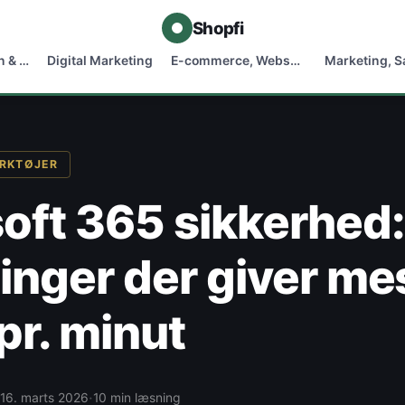
Shopfi
n & …
Digital Marketing
E-commerce, Webshop …
ÆRKTØJER
oft 365 sikkerhed:
linger der giver me
pr. minut
·
16. marts 2026
10 min læsning