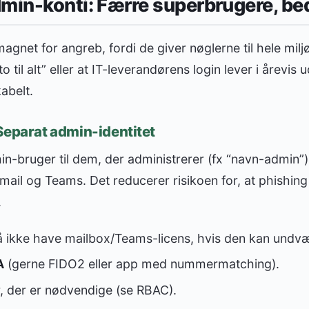
min-konti: Færre superbrugere, bed
agnet for angreb, fordi de giver nøglerne til hele milj
 til alt” eller at IT-leverandørens login lever i årevis
kabelt.
Separat admin-identitet
n-bruger til dem, der administrerer (fx “navn-admin”)
l mail og Teams. Det reducerer risikoen for, at phishin
.
ikke have mailbox/Teams-licens, hvis den kan undv
A
(gerne FIDO2 eller app med nummermatching).
r, der er nødvendige (se RBAC).