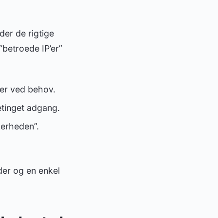
der de rigtige
 “betroede IP’er”
er ved behov.
etinget adgang.
kerheden”.
der og en enkel