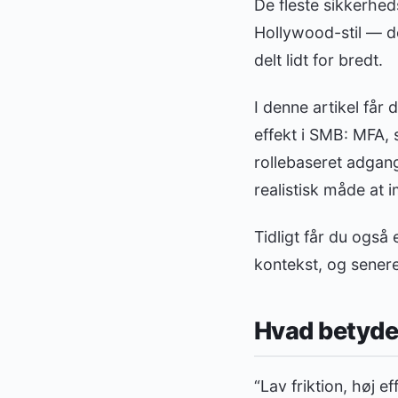
De fleste sikkerhe
Hollywood-stil — de
delt lidt for bredt.
I denne artikel får 
effekt i SMB: MFA, 
rollebaseret adgang
realistisk måde at
Tidligt får du også
kontekst, og senere
Hvad betyder 
“Lav friktion, høj e