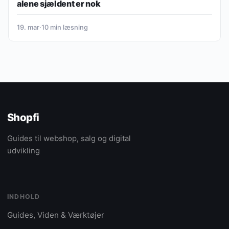
alene sjældent er nok
19. mar
·
10 min læsning
Shopfi
Guides til webshop, salg og digital
udvikling
INDHOLD
Guides, Viden & Værktøjer