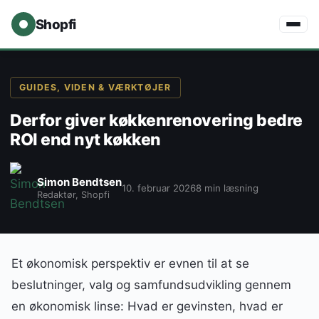
Shopfi
GUIDES, VIDEN & VÆRKTØJER
Derfor giver køkkenrenovering bedre
ROI end nyt køkken
Simon Bendtsen
10. februar 2026
8 min læsning
Redaktør, Shopfi
Et økonomisk perspektiv er evnen til at se
beslutninger, valg og samfundsudvikling gennem
en økonomisk linse: Hvad er gevinsten, hvad er