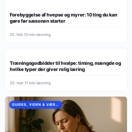
GUIDES, VIDEN & VÆRKTØJER
Forebyggelse af hvepse og myrer: 10 ting du kan
gøre før sæsonen starter
25. feb
·
10 min læsning
GUIDES, VIDEN & VÆRKTØJER
Træningsgodbidder til hvalpe: timing, mængde og
hvilke typer der giver rolig læring
20. mar
·
11 min læsning
GUIDES, VIDEN & VÆRKTØJER