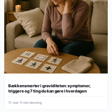
Bækkensmerter i graviditeten: symptomer,
triggere og 7 ting du kan gøre i hverdagen
11. mar
·
11 min læsning